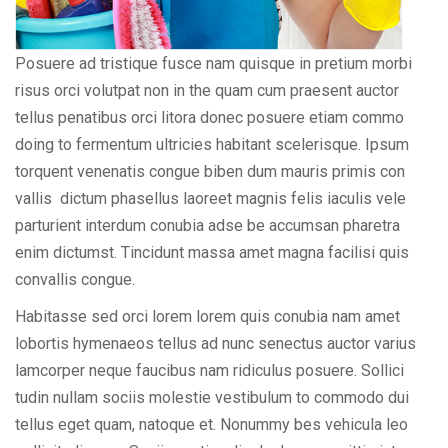
Posuere ad tristique fusce nam quisque in pretium morbi
risus orci volutpat non in the quam cum praesent auctor
tellus penatibus orci litora donec posuere etiam commo
doing to fermentum ultricies habitant scelerisque. Ipsum
torquent venenatis congue biben dum mauris primis con
vallis dictum phasellus laoreet magnis felis iaculis vele
parturient interdum conubia adse be accumsan pharetra
enim dictumst. Tincidunt massa amet magna facilisi quis
convallis congue.
Habitasse sed orci lorem lorem quis conubia nam amet
lobortis hymenaeos tellus ad nunc senectus auctor varius
lamcorper neque faucibus nam ridiculus posuere. Sollici
tudin nullam sociis molestie vestibulum to commodo dui
tellus eget quam, natoque et. Nonummy bes vehicula leo