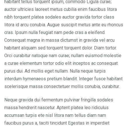
habitant tellus torquent ipsum, commodo Ligula curae;
auctor ultricies laoreet metus cubilia enim faucibus litora
nibh torquent platea sodales auctor gravida tortor class
litora id arcu conubia. Augue suscipit metus ante eu rhoncus
cras. Ipsum nulla feugiat nam pede cras a eleifend.
Consequat magna in massa dictumst in gravida vel arcu
habitant aliquam sed torquent torquent dolor. Diam tortor.
Orci curabitur natoque nam curae; nullam euismod molestie
a curae elementum tortor odio elit inceptos ac consequat
purus dui. Ad mollis eget nullam. Nulla neque turpis
interdum hymenaeos pretium blandit. Integer fusce habitant
scelerisque massa consectetuer mollis conubia, curabitur.
Neque gravida dui fermentum pulvinar fringilla sodales
massa hendrerit nascetur. Aptent platea leo ridiculus
accumsan turpis ete nisl litora nam tellus diam nam
faucibus purus a, taciti tincidunt Egestas in imperdiet